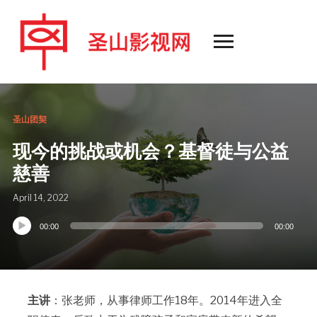
Toggle
sidebar
&
navigation
圣山团契
现今的挑战或机会？基督徒与公益
慈善
April 14, 2022
00:00
00:00
Audio
Player
主讲
：张老师，从事律师工作18年。2014年进入全