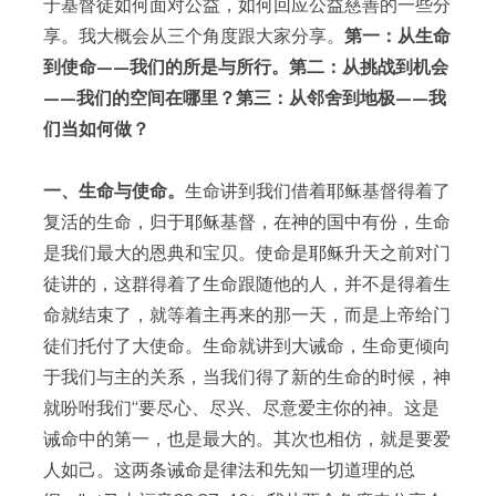
于基督徒如何面对公益，如何回应公益慈善的一些分
享。我大概会从三个角度跟大家分享。
第一：从生命
到使命
——
我们的所是与所行。第二：从挑战到机会
——
我们的空间在哪里？第三：从邻舍到地极
——
我
们当如何做？
一、生命与使命。
生命讲到我们借着耶稣基督得着了
复活的生命，归于耶稣基督，在神的国中有份，生命
是我们最大的恩典和宝贝。使命是耶稣升天之前对门
徒讲的，这群得着了生命跟随他的人，并不是得着生
命就结束了，就等着主再来的那一天，而是上帝给门
徒们托付了大使命。生命就讲到大诫命，生命更倾向
于我们与主的关系，当我们得了新的生命的时候，神
就吩咐我们“要尽心、尽兴、尽意爱主你的神。这是
诫命中的第一，也是最大的。其次也相仿，就是要爱
人如己。这两条诫命是律法和先知一切道理的总