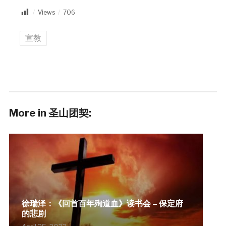
Views
706
宣教
More in 圣山团契:
徐瑞泽：《回首百年殉道血》读书会 – 保定府
的悲剧