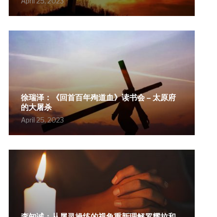
April 25, 2023
徐瑞泽：《回首百年殉道血》读书会 – 太原府
的大屠杀
April 25, 2023
李知诚：从属灵操练的视角重新理解罗耀拉和