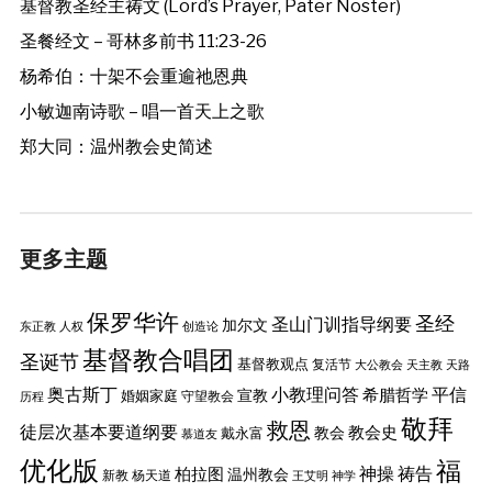
基督教圣经主祷文 (Lord’s Prayer, Pater Noster)
圣餐经文 – 哥林多前书 11:23-26
杨希伯：十架不会重逾祂恩典
小敏迦南诗歌 – 唱一首天上之歌
郑大同：温州教会史简述
更多主题
保罗华许
圣经
圣山门训指导纲要
加尔文
东正教
人权
创造论
基督教合唱团
圣诞节
基督教观点
复活节
大公教会
天主教
天路
奥古斯丁
小教理问答
平信
希腊哲学
婚姻家庭
宣教
守望教会
历程
敬拜
救恩
徒层次基本要道纲要
教会史
戴永富
教会
慕道友
优化版
福
神操
祷告
柏拉图
温州教会
新教
杨天道
王艾明
神学