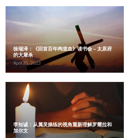
徐瑞泽：《回首百年殉道血》读书会 – 太原府
的大屠杀
April 25, 2023
李知诚：从属灵操练的视角重新理解罗耀拉和
加尔文