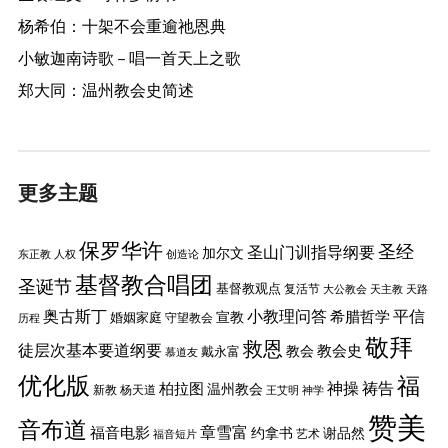
杨希伯：十架不会重逾祂恩典
小敏迦南诗歌 – 唱一首天上之歌
郑大同：温州教会史简述
更多主题
保罗华许
圣经
圣山门训指导纲要
加尔文
东正教
人权
创造论
基督教合唱团
圣诞节
基督教观点
复活节
大公教会
天主教
天路
奥古斯丁
小教理问答
平信
希腊哲学
婚姻家庭
宣教
守望教会
历程
敬拜
救恩
徒层次基本要道纲要
教会史
戴永富
教会
慕道友
优化版
福
神操
祷告
柏拉图
温州教会
新教
杨天道
王艾明
神学
赞美
音布道
章雪富
福音电影
约拿书
谢品然
艺术
福音短片