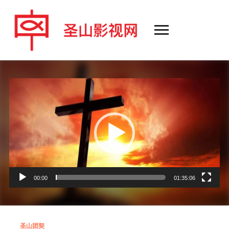
Toggle
sidebar
&
navigation
Video
Player
00:00
01:35:06
圣山团契