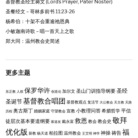
基督教圣经主祷文 (Lord’s Prayer, Pater Noster)
圣餐经文 – 哥林多前书 11:23-26
杨希伯：十架不会重逾祂恩典
小敏迦南诗歌 – 唱一首天上之歌
郑大同：温州教会史简述
更多主题
保罗华许
圣经
圣山门训指导纲要
加尔文
东正教
人权
创造论
基督教合唱团
圣诞节
基督教观点
复活节
大公教会
天主教
天路
奥古斯丁
小教理问答
平信
希腊哲学
婚姻家庭
宣教
守望教会
历程
敬拜
救恩
徒层次基本要道纲要
教会史
戴永富
教会
慕道友
优化版
福
神操
祷告
柏拉图
温州教会
新教
杨天道
王艾明
神学