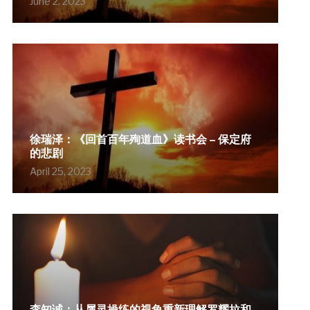
June 2, 2023
徐瑞泽：《回首百年殉道血》读书会 – 保定府
的悲剧
April 25, 2023
李知诚：从属灵操练的视角重新理解罗耀拉和