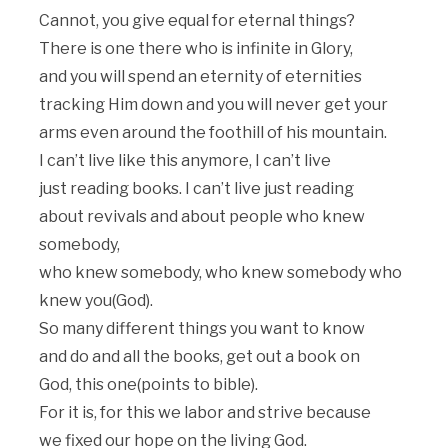
Cannot, you give equal for eternal things?
There is one there who is infinite in Glory,
and you will spend an eternity of eternities
tracking Him down and you will never get your
arms even around the foothill of his mountain.
I can’t live like this anymore, I can’t live
just reading books. I can’t live just reading
about revivals and about people who knew
somebody,
who knew somebody, who knew somebody who
knew you(God).
So many different things you want to know
and do and all the books, get out a book on
God, this one(points to bible).
For it is, for this we labor and strive because
we fixed our hope on the living God.