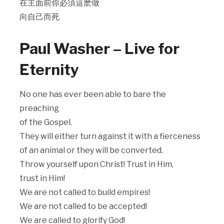
在主面前你必須這麽做
向自己而死
Paul Washer – Live for
Eternity
No one has ever been able to bare the
preaching
of the Gospel.
They will either turn against it with a fierceness
of an animal or they will be converted.
Throw yourself upon Christ! Trust in Him,
trust in Him!
We are not called to build empires!
We are not called to be accepted!
We are called to glorify God!