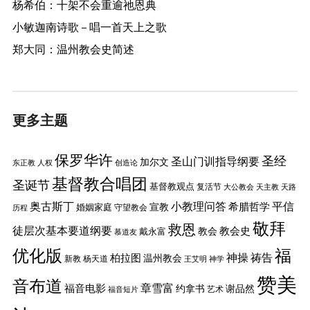
杨希伯：十架不会重逾祂恩典
小敏迦南诗歌 – 唱一首天上之歌
郑大同：温州教会史简述
更多主题
保罗华许
圣经
圣山门训指导纲要
加尔文
东正教
人权
创造论
基督教合唱团
圣诞节
基督教观点
复活节
大公教会
天主教
天路
奥古斯丁
小教理问答
平信
希腊哲学
婚姻家庭
宣教
守望教会
历程
敬拜
救恩
徒层次基本要道纲要
教会史
戴永富
教会
慕道友
优化版
福
神操
祷告
柏拉图
温州教会
新教
杨天道
王艾明
神学
赞美
音布道
章雪富
福音电影
约拿书
谢品然
艺术
福音短片