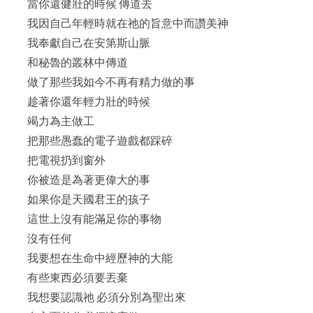
當你還健壯的時候 傳道去
我因自己年輕時就在祂的旨意中而讚美神
我奉獻自己在安第斯山脈
和秘魯的叢林中傳道
做了那些我如今不再有精力做的事
趁著你還年輕力壯的時候
竭力為主做工
把那些愚蠢的電子遊戲都踩碎
把電視扔到窗外
你被造是為著更偉大的事
如果你是天國君王的孩子
這世上沒有能滿足你的事物
沒有任何
我要想在生命中經歷神的大能
有些東西必須要丟棄
我想要認識祂 必須分別為聖出來