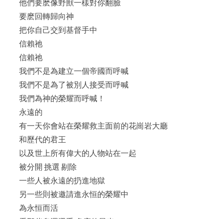
他們要麽像野獸一樣對你翻臉
要麽回轉歸向神
把你自己交到基督手中
信賴祂
信賴祂
我們不是為建立一個帝國而呼喊
我們不是為了被別人接受而呼喊
我們為神的榮耀而呼喊！
永遠的
有一天你會站在榮耀救主面前的花崗岩大廳
和歷代的君王
以及世上所有偉大的人物站在一起
被分開 挑選 剔除
一些人被永遠的扔進地獄
另一些則被邀請進永恒的榮耀中
為永恒而活