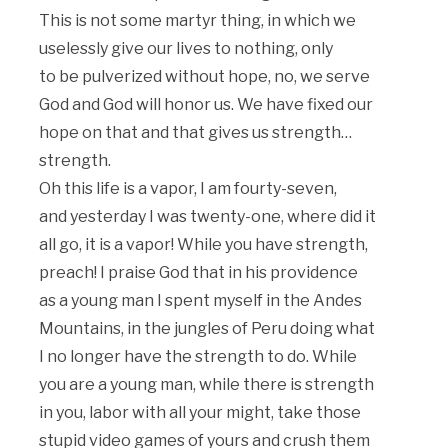
This is not some martyr thing, in which we
uselessly give our lives to nothing, only
to be pulverized without hope, no, we serve
God and God will honor us. We have fixed our
hope on that and that gives us strength…
strength.
Oh this life is a vapor, I am fourty-seven,
and yesterday I was twenty-one, where did it
all go, it is a vapor! While you have strength,
preach! I praise God that in his providence
as a young man I spent myself in the Andes
Mountains, in the jungles of Peru doing what
I no longer have the strength to do. While
you are a young man, while there is strength
in you, labor with all your might, take those
stupid video games of yours and crush them