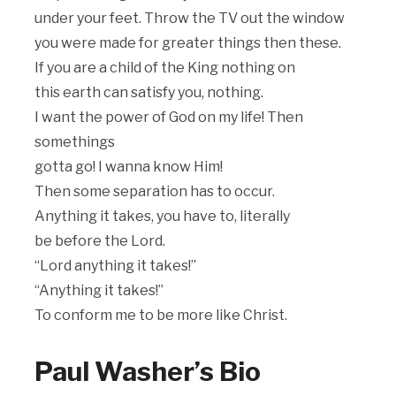
under your feet. Throw the TV out the window
you were made for greater things then these.
If you are a child of the King nothing on
this earth can satisfy you, nothing.
I want the power of God on my life! Then
somethings
gotta go! I wanna know Him!
Then some separation has to occur.
Anything it takes, you have to, literally
be before the Lord.
“Lord anything it takes!”
“Anything it takes!”
To conform me to be more like Christ.
Paul Washer’s Bio