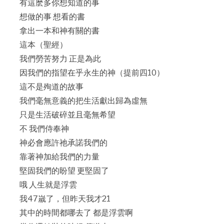
有這麽多你想知道的事
想做的事 想看的書
拿出一本和神有關的書
這本（聖經）
我們勞苦努力 正是為此
因我們的指望在乎永生的神（提前四10）
這不是殉道的故事
我們毫無意義的把生活獻出歸為虛無
只是生活破碎並且毫無希望
不 我們侍奉神
神必會應許祂承諾我們的
靠著神加給我們的力量
堅固我們的盼望 更堅固了
哦 人生就是浮雲
我47嵗了，但昨天我才21
其中的時間都哪去了 都是浮雲啊