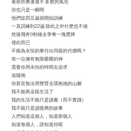
看那些奧運選手 多麽的風光
但也只是一瞬間
他們從四五嵗就開始訓練
一直訓練到22嵗 除此之外什麽也不做
然後飛奔9秒鐘去爭奪一塊獎牌
僅此而已
不能為永恒的事付出同樣的代價嗎？
有一位擁有無限榮耀的神
需要你用永恒的時間去追求
追隨祂
你甚至無法用雙臂去環抱祂的山腳
我不能再這樣生活了
我的生活不能只是讀書（而不實踐）
我不能只是讀復興的故事
人們知道這個人，知道那個人
知道每個人，誰知道祢呢