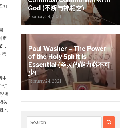
Continual Communion with
五旬
God (不断与神相交)
February 24, 2021
周
制定
节，
Paul Washer – The Power
的第
of the Holy Spirit is
Essential (圣灵的能力必不可
少)
February 24, 2021
个词
彩蛋
相关
因地