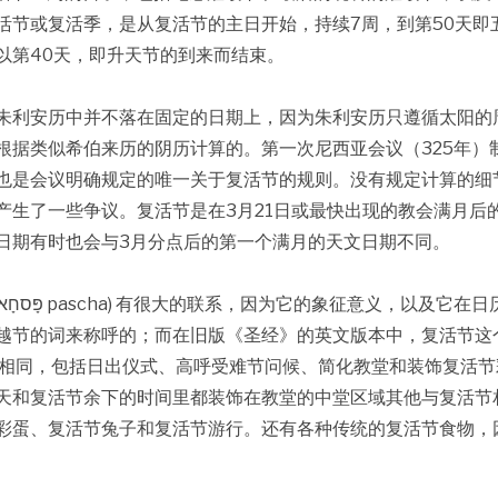
活节或复活季，是从复活节的主日开始，持续7周，到第50天即
以第40天，即升天节的到来而结束。
朱利安历中并不落在固定的日期上，因为朱利安历只遵循太阳的
根据类似希伯来历的阴历计算的。第一次尼西亚会议（325年）
也是会议明确规定的唯一关于复活节的规则。没有规定计算的细
产生了一些争议。复活节是在3月21日或最快出现的教会满月后
日期有时也会与3月分点后的第一个满月的天文日期不同。
越节的词来称呼的；而在旧版《圣经》的英文版本中，复活节这
不相同，包括日出仪式、高呼受难节问候、简化教堂和装饰复活节
天和复活节余下的时间里都装饰在教堂的中堂区域其他与复活节
彩蛋、复活节兔子和复活节游行。还有各种传统的复活节食物，