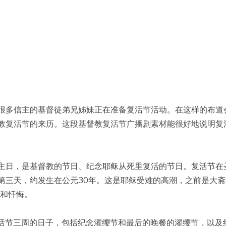
主日，很多信主的基督徒弟兄姊妹正在准备复活节活动。在这样的布道
教复活节的来历。这段基督教复活节广播剧素材能很好地说明复
主日，是基督教的节日、纪念耶稣从死里复活的节日。复活节在
第三天，约发生在公元30年。这是耶稣受难的高潮，之前是大斋
祷和忏悔。
复活节三周的日子，包括纪念濯缨节和最后的晚餐的濯缨节，以及