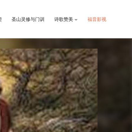
契
圣山灵修与门训
诗歌赞美
福音影视