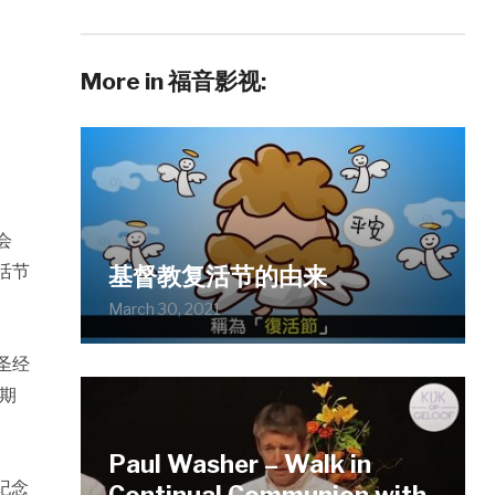
More in 福音影视:
会
活节
基督教复活节的由来
March 30, 2021
圣经
期
Paul Washer – Walk in
纪念