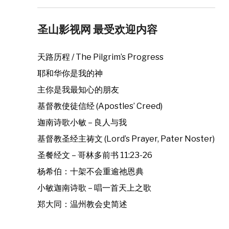
圣山影视网 最受欢迎内容
天路历程 / The Pilgrim’s Progress
耶和华你是我的神
主你是我最知心的朋友
基督教使徒信经 (Apostles’ Creed)
迦南诗歌小敏 – 良人与我
基督教圣经主祷文 (Lord’s Prayer, Pater Noster)
圣餐经文 – 哥林多前书 11:23-26
杨希伯：十架不会重逾祂恩典
小敏迦南诗歌 – 唱一首天上之歌
郑大同：温州教会史简述