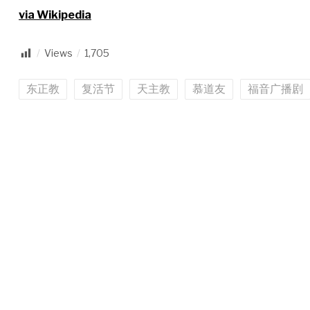
via Wikipedia
Views
1,705
东正教
复活节
天主教
慕道友
福音广播剧