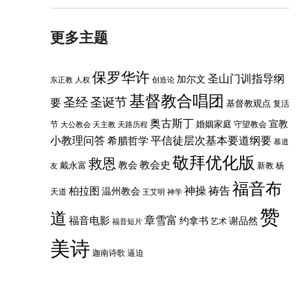
更多主题
保罗华许
圣山门训指导纲
加尔文
东正教
人权
创造论
基督教合唱团
圣经
圣诞节
要
基督教观点
复活
奥古斯丁
婚姻家庭
宣教
节
守望教会
大公教会
天主教
天路历程
小教理问答
平信徒层次基本要道纲要
希腊哲学
慕道
敬拜优化版
救恩
教会史
戴永富
教会
新教
杨
友
福音布
神操
祷告
柏拉图
温州教会
天道
王艾明
神学
赞
道
章雪富
福音电影
约拿书
谢品然
艺术
福音短片
美诗
迦南诗歌
逼迫