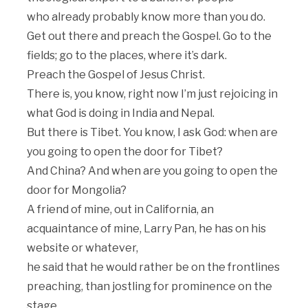
who already probably know more than you do.
Get out there and preach the Gospel. Go to the
fields; go to the places, where it’s dark.
Preach the Gospel of Jesus Christ.
There is, you know, right now I’m just rejoicing in
what God is doing in India and Nepal.
But there is Tibet. You know, I ask God: when are
you going to open the door for Tibet?
And China? And when are you going to open the
door for Mongolia?
A friend of mine, out in California, an
acquaintance of mine, Larry Pan, he has on his
website or whatever,
he said that he would rather be on the frontlines
preaching, than jostling for prominence on the
stage.