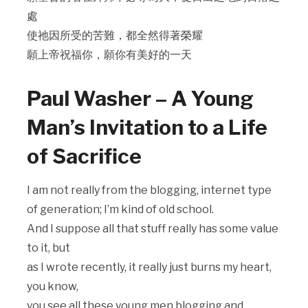
處
使祂因所受的苦難，都全然得著榮耀
願上帝祝福你，願你有美好的一天
Paul Washer – A Young
Man’s Invitation to a Life
of Sacrifice
I am not really from the blogging, internet type
of generation; I’m kind of old school.
And I suppose all that stuff really has some value
to it, but
as I wrote recently, it really just burns my heart,
you know,
you see all these young men blogging and