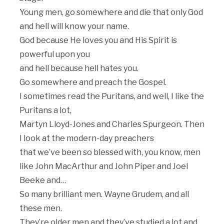
Young men, go somewhere and die that only God
and hell will know your name.
God because He loves you and His Spirit is
powerful upon you
and hell because hell hates you.
Go somewhere and preach the Gospel.
I sometimes read the Puritans, and well, I like the
Puritans a lot,
Martyn Lloyd-Jones and Charles Spurgeon. Then
I look at the modern-day preachers
that we’ve been so blessed with, you know, men
like John MacArthur and John Piper and Joel
Beeke and…
So many brilliant men. Wayne Grudem, and all
these men.
They’re older men and they’ve studied a lot and