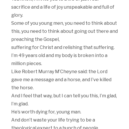
sacrifice and a life of joy unspeakable and full of
glory.
Some of you young men, you need to think about
this, you need to think about going out there and
preaching the Gospel,
suffering for Christ and relishing that suffering.
I’m 49 years old and my body is broken into a
million pieces.
Like Robert Murray M’Cheyne said: the Lord
gave me a message and a horse, and I’ve killed
the horse.
And I feel that way, but I can tell you this, I’m glad,
I’m glad.
He’s worth dying for, young man.
And don’t waste your life trying to be a
theological expert to a bunch of people