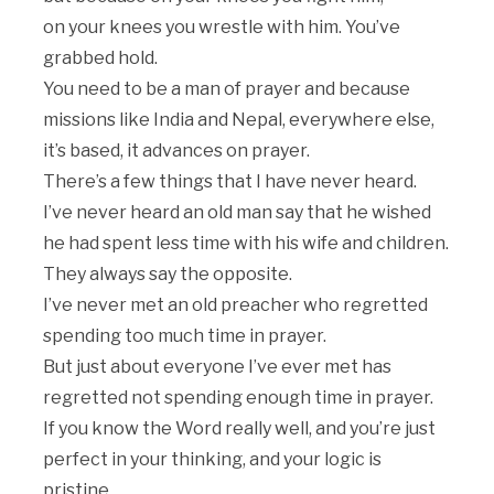
on your knees you wrestle with him. You’ve
grabbed hold.
You need to be a man of prayer and because
missions like India and Nepal, everywhere else,
it’s based, it advances on prayer.
There’s a few things that I have never heard.
I’ve never heard an old man say that he wished
he had spent less time with his wife and children.
They always say the opposite.
I’ve never met an old preacher who regretted
spending too much time in prayer.
But just about everyone I’ve ever met has
regretted not spending enough time in prayer.
If you know the Word really well, and you’re just
perfect in your thinking, and your logic is
pristine,