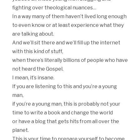
fighting over theological nuances…
In a way many of them haven’t lived long enough
to even know or at least experience what they
are talking about.
And we’ll sit there and we’ll fill up the internet
with this kind of stuff,
when there’s literally billions of people who have
not heard the Gospel.
I mean, it’s insane.
If you are listening to this and you’re a young
man,
if you’re a young man, this is probably not your
time to write a book and change the world
or have a blog that gets hits from all over the
planet.
This is your time to prepare yourself to become