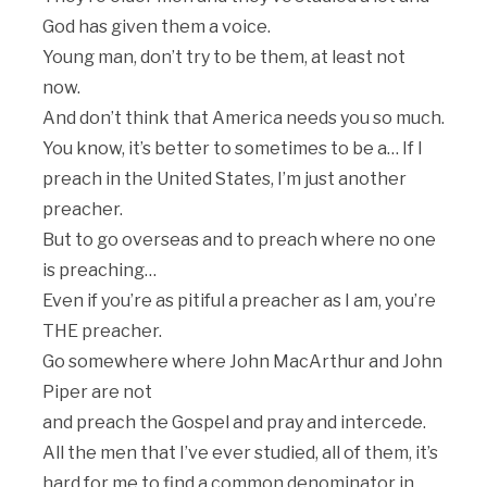
God has given them a voice.
Young man, don’t try to be them, at least not
now.
And don’t think that America needs you so much.
You know, it’s better to sometimes to be a… If I
preach in the United States, I’m just another
preacher.
But to go overseas and to preach where no one
is preaching…
Even if you’re as pitiful a preacher as I am, you’re
THE preacher.
Go somewhere where John MacArthur and John
Piper are not
and preach the Gospel and pray and intercede.
All the men that I’ve ever studied, all of them, it’s
hard for me to find a common denominator in