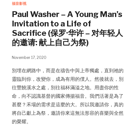
福音影视
Paul Washer – A Young Man’s
Invitation to a Life of
Sacrifice (保罗·华许 – 对年轻人
的邀请: 献上自己为祭)
November 17, 2020
別埋在網路中，而是在禱告中與上帝獨處，直到祂的
靈臨到你，改變你，成為有用的僕人。然後就去，別
往豐饒溪水之處，別往福杯滿溢之地。用盡你的性
命，向不認識基督的國家傳揚福音。我們活著是為了
甚麼？禾場的需求是這麼的大。所以我邀請你，真的
將自己獻上為祭，邀請你來這無法形容的喜樂與全然
的榮耀。