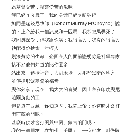
為基督受苦，親嘗受苦的滋味
我已經４９歲了，我的身體已經支離破碎
如同墨瑞錢尼牧師（Robert Murray M’Cheyne）說
的：上帝給我一個訊息和一匹馬，我卻把馬弄死了
我同感深受，但我跟你講：我很高興，我真的很高興
祂配得你捨命，年輕人
別浪費你的生命，企圖在人的面前證明你是神學專家
搞不好他們知道的比你還多
站出來，傳揚福音，去到禾場，去那些黑暗的地方
並傳揚耶穌基督的福音
與你分享，現在，我大大的喜樂，因上帝在印度與尼
泊爾所動的工
但是還有西藏，你知道嗎，我問上帝：你何時才會打
開西藏的門呢？
甚麼時候才會打開與中國、蒙古的門呢？
我的一個朋友，在加州（美國），一位好友，叫做陳