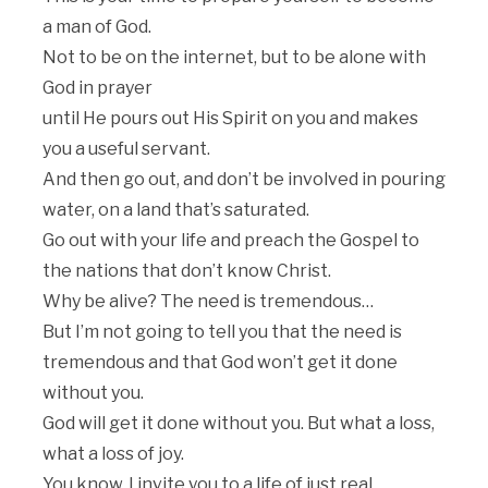
a man of God.
Not to be on the internet, but to be alone with
God in prayer
until He pours out His Spirit on you and makes
you a useful servant.
And then go out, and don’t be involved in pouring
water, on a land that’s saturated.
Go out with your life and preach the Gospel to
the nations that don’t know Christ.
Why be alive? The need is tremendous…
But I’m not going to tell you that the need is
tremendous and that God won’t get it done
without you.
God will get it done without you. But what a loss,
what a loss of joy.
You know, I invite you to a life of just real