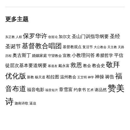
更多主题
保罗华许
圣经
圣山门训指导纲要
加尔文
东正教
人权
创造论
基督教合唱团
圣诞节
基督教观点
复活节
大公教会
天主教
天路
奥古斯丁
小教理问答
平信
希腊哲学
婚姻家庭
宣教
守望教会
历程
敬拜
救恩
徒层次基本要道纲要
教会史
戴永富
教会
慕道友
优化版
福
神操
祷告
柏拉图
温州教会
新教
杨天道
王艾明
神学
赞美
音布道
章雪富
福音电影
约拿书
谢品然
艺术
福音短片
诗
迦南诗歌
逼迫