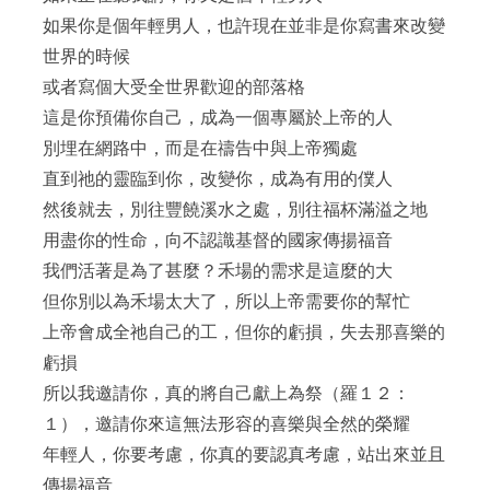
如果你是個年輕男人，也許現在並非是你寫書來改變
世界的時候
或者寫個大受全世界歡迎的部落格
這是你預備你自己，成為一個專屬於上帝的人
別埋在網路中，而是在禱告中與上帝獨處
直到祂的靈臨到你，改變你，成為有用的僕人
然後就去，別往豐饒溪水之處，別往福杯滿溢之地
用盡你的性命，向不認識基督的國家傳揚福音
我們活著是為了甚麼？禾場的需求是這麼的大
但你別以為禾場太大了，所以上帝需要你的幫忙
上帝會成全祂自己的工，但你的虧損，失去那喜樂的
虧損
所以我邀請你，真的將自己獻上為祭（羅１２：
１），邀請你來這無法形容的喜樂與全然的榮耀
年輕人，你要考慮，你真的要認真考慮，站出來並且
傳揚福音