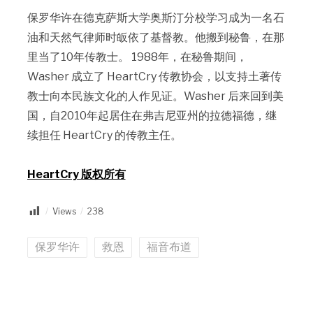
保罗华许在德克萨斯大学奥斯汀分校学习成为一名石
油和天然气律师时皈依了基督教。他搬到秘鲁，在那
里当了10年传教士。 1988年，在秘鲁期间，
Washer 成立了 HeartCry 传教协会，以支持土著传
教士向本民族文化的人作见证。Washer 后来回到美
国，自2010年起居住在弗吉尼亚州的拉德福德，继
续担任 HeartCry 的传教主任。
HeartCry 版权所有
Views
238
保罗华许
救恩
福音布道