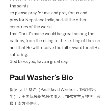
the saints,
so please pray for me, and pray for us, and
pray for Nepal and India, and all the other
countries of the world,
that Christ’s name would be great among the
nations, from the rising to the setting of the sun
and that He will receive the full reward for all His
suffering.
God bless you, have a great day.
Paul Washer’s Bio
保罗-大卫-华许（Paul David Washer，1961年出
生），美国新教基督教传道人，加尔文主义神学，隶
属于南方浸信会。