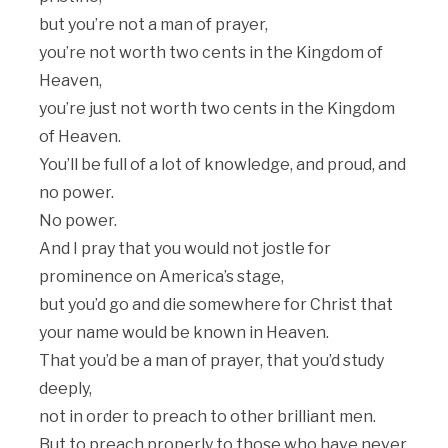
but you’re not a man of prayer,
you’re not worth two cents in the Kingdom of
Heaven,
you’re just not worth two cents in the Kingdom
of Heaven.
You’ll be full of a lot of knowledge, and proud, and
no power.
No power.
And I pray that you would not jostle for
prominence on America’s stage,
but you’d go and die somewhere for Christ that
your name would be known in Heaven.
That you’d be a man of prayer, that you’d study
deeply,
not in order to preach to other brilliant men.
But to preach properly to those who have never