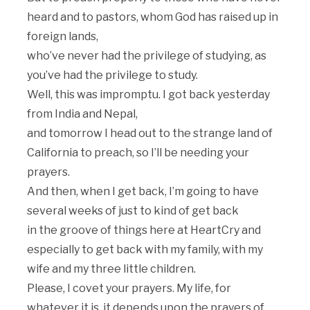
heard and to pastors, whom God has raised up in
foreign lands,
who’ve never had the privilege of studying, as
you’ve had the privilege to study.
Well, this was impromptu. I got back yesterday
from India and Nepal,
and tomorrow I head out to the strange land of
California to preach, so I’ll be needing your
prayers.
And then, when I get back, I’m going to have
several weeks of just to kind of get back
in the groove of things here at HeartCry and
especially to get back with my family, with my
wife and my three little children.
Please, I covet your prayers. My life, for
whatever it is, it depends upon the prayers of