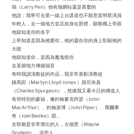
鴿（Larry Pen）他有個網站還是甚麼的
他說：我寧可去第一線上台講道也不願意當明星演員
年輕人，去一個地方並且捨身在那裡，願唯獨上帝跟
地獄知道你的名字
上帝知道是因為祂愛你，祂的靈在你的身上彰顯祂的
大能
地獄知道你，是因為魔鬼恨你
去某個地方傳揚福音
有時我讀清教徒的作品，我非常喜歡清教徒
鍾馬田（Martyn Lloyd-Jones ）跟司布真
（Charles Spurgeon），然後我又看今日的傳道人
有些特別的蒙福，像約翰麥克阿瑟（John
MacArthur）、約翰派博（John Piper）、喬爾畢
奇（Joel Beeke）跟…
全部都是非常傑出的人，古德恩（Wayne
Grudem），這些人