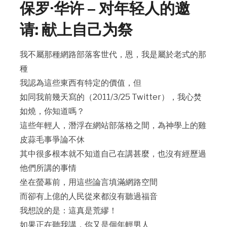
保罗·华许 – 对年轻人的邀
请: 献上自己为祭
我不屬那種網路部落客世代，恩，我是屬於老式的那
種
我認為這些東西有特定的價值，但
如同我前幾天寫的（2011/3/25 Twitter），我心焚
如燒，你知道嗎？
這些年輕人，潛浮在網站部落格之間，為神學上的雞
皮蒜毛事爭論不休
其中很多根本就不知道自己在講甚麼，也沒有經歷過
他們所講的事情
坐在螢幕前，用這些論言填滿網路空間
而卻有上億的人民從來都沒有聽過福音
我想說的是：這真是荒繆！
如果正在聽我講，你又是個年輕男人