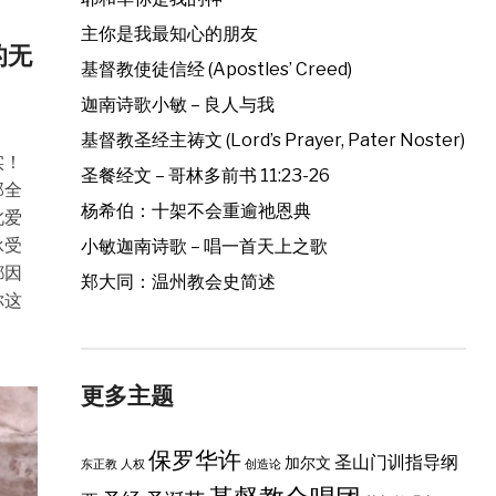
主你是我最知心的朋友
督的无
基督教使徒信经 (Apostles’ Creed)
迦南诗歌小敏 – 良人与我
基督教圣经主祷文 (Lord’s Prayer, Pater Noster)
实！
圣餐经文 – 哥林多前书 11:23-26
那全
杨希伯：十架不会重逾祂恩典
此爱
承受
小敏迦南诗歌 – 唱一首天上之歌
都因
郑大同：温州教会史简述
你这
更多主题
保罗华许
圣山门训指导纲
加尔文
东正教
人权
创造论