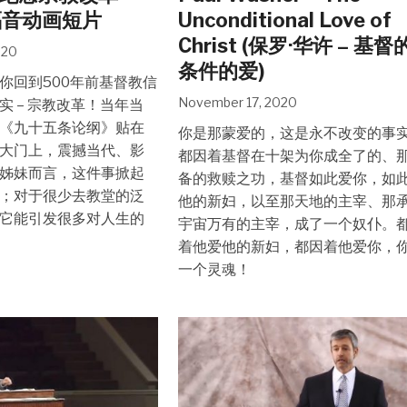
福音动画短片
Unconditional Love of
Christ (保罗·华许 – 基
020
条件的爱)
你回到500年前基督教信
November 17, 2020
实 – 宗教改革！当年当
《九十五条论纲》贴在
你是那蒙爱的，这是永不改变的事
大门上，震撼当代、影
都因着基督在十架为你成全了的、
姊妹而言，这件事掀起
备的救赎之功，基督如此爱你，如
；对于很少去教堂的泛
他的新妇，以至那天地的主宰、那
它能引发很多对人生的
宇宙万有的主宰，成了一个奴仆。
着他爱他的新妇，都因着他爱你，
一个灵魂！