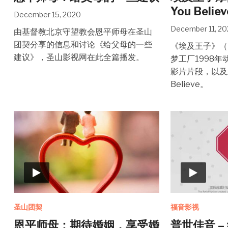
You Believ
December 15, 2020
December 11, 2
由基督教北京守望教会恩平师母在圣山
团契分享的信息和讨论《给父母的一些
《埃及王子》（The
建议》，圣山影视网在此全篇播发。
梦工厂1998
影片片段，以及主
Believe。
圣山团契
福音影视
恩平师母：期待婚姻，享受婚
普世佳音 –