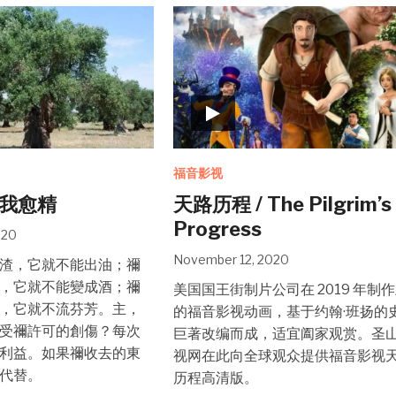
福音影视
煉我愈精
天路历程 / The Pilgrim’s
Progress
020
November 12, 2020
渣，它就不能出油；禰
，它就不能變成酒；禰
美国国王街制片公司在 2019 年制
，它就不流芬芳。主，
的福音影视动画，基于约翰·班扬的
受禰許可的創傷？每次
巨著改编而成，适宜阖家观赏。圣
利益。如果禰收去的東
视网在此向全球观众提供福音影视
代替。
历程高清版。