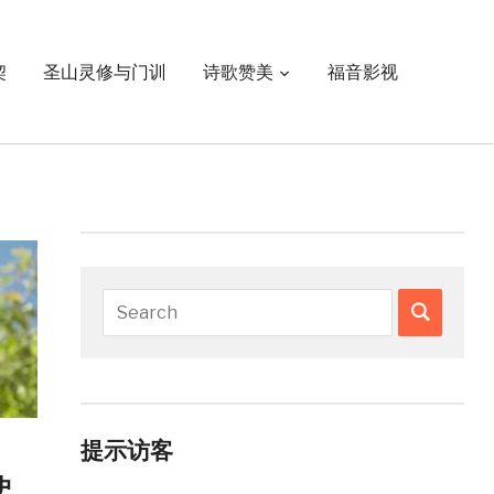
契
圣山灵修与门训
诗歌赞美
福音影视
提示访客
史