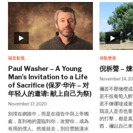
福音影视
诗歌赞美
Paul Washer – A Young
倪柝聲 – 
Man’s Invitation to a Life
November 14, 2
of Sacrifice (保罗·华许 – 对
禰若不壓橄欖成
年轻人的邀请: 献上自己为祭)
若不投葡萄入醡
若不煉哪噠成膏
November 17, 2020
我這人是否也要
別埋在網路中，而是在禱告中與上帝獨
的打擊，都是真
處，直到祂的靈臨到你，改變你，成為
西，禰以自己來
有用的僕人。然後就去，別往豐饒溪水