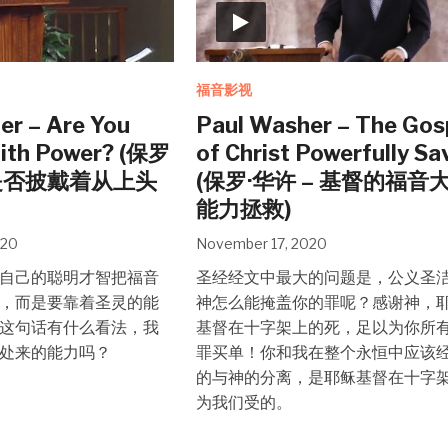
福音影视
er – Are You
Paul Washer – The Gos
ith Power? (保罗
of Christ Powerfully Sa
你是否披戴着从上头
(保罗·华许 – 基督的福音
能力拯救)
020
November 17, 2020
自己的聪明才智把福音
圣经经文中最大的问题是，公义圣
，而是要靠着圣灵的能
神怎么能掩盖你的罪呢？感谢神，
这句话有什么看法，我
基督在十字架上的死，足以为你所
处来的能力吗？
罪买单！你和我在整个永恒中应该
的与神的分离，是耶稣基督在十字
为我们受的。