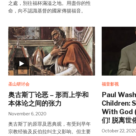
之處，別往福杯滿溢之地。用盡你的性
命，向不認識基督的國家傳揚福音。
圣山研讨会
福音影视
奥古斯丁论恶 – 形而上学和
Paul Washe
本体论之间的张力
Children: 
With God
November 6, 2020
们! 脱离世
奥古斯丁的原罪及恩典观，有受到早年
October 22, 202
宗教经验及反伯拉纠主义影响。但主要