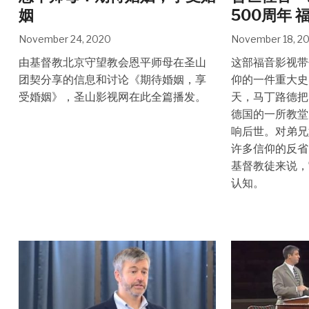
姻
500周年 
November 24, 2020
November 18, 2
由基督教北京守望教会恩平师母在圣山
这部福音影视带
团契分享的信息和讨论《期待婚姻，享
仰的一件重大史
受婚姻》，圣山影视网在此全篇播发。
天，马丁路德把
德国的一所教堂
响后世。对弟兄
许多信仰的反省
基督教徒来说，
认知。