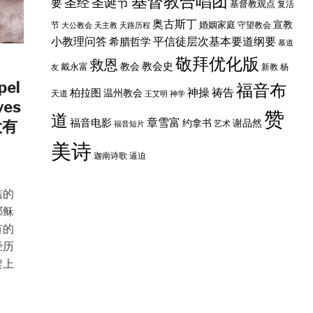
基督教合唱团
圣经
圣诞节
要
基督教观点
复活
奥古斯丁
婚姻家庭
宣教
节
守望教会
大公教会
天主教
天路历程
小教理问答
平信徒层次基本要道纲要
希腊哲学
慕道
敬拜优化版
救恩
教会史
戴永富
教会
新教
杨
友
pel
福音布
神操
祷告
柏拉图
温州教会
天道
王艾明
神学
ves
赞
道
章雪富
福音电影
约拿书
谢品然
大有
艺术
福音短片
美诗
迦南诗歌
逼迫
洁的
耶稣
有的
经历
架上