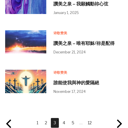
讚美之泉 – 我願觸動祢心弦
January 1, 2025
诗歌赞美
讚美之泉 – 唯有耶穌/祢是配得
December 21, 2024
诗歌赞美
誰能使我與神的愛隔絕
November 17, 2024
1
2
3
4
5
…
12