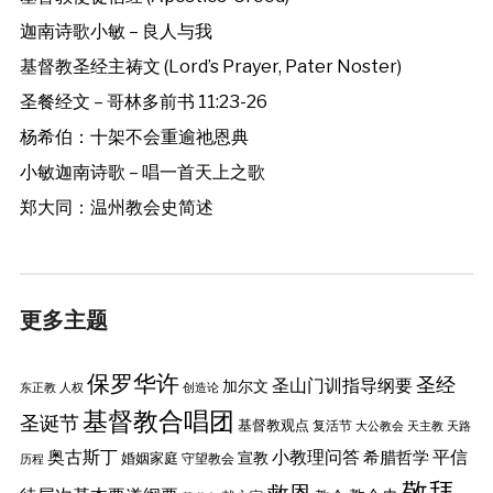
迦南诗歌小敏 – 良人与我
基督教圣经主祷文 (Lord’s Prayer, Pater Noster)
圣餐经文 – 哥林多前书 11:23-26
杨希伯：十架不会重逾祂恩典
小敏迦南诗歌 – 唱一首天上之歌
郑大同：温州教会史简述
更多主题
保罗华许
圣经
圣山门训指导纲要
加尔文
东正教
人权
创造论
基督教合唱团
圣诞节
基督教观点
复活节
大公教会
天主教
天路
奥古斯丁
小教理问答
平信
希腊哲学
婚姻家庭
宣教
守望教会
历程
敬拜