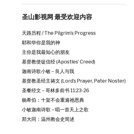
圣山影视网 最受欢迎内容
天路历程 / The Pilgrim’s Progress
耶和华你是我的神
主你是我最知心的朋友
基督教使徒信经 (Apostles’ Creed)
迦南诗歌小敏 – 良人与我
基督教圣经主祷文 (Lord’s Prayer, Pater Noster)
圣餐经文 – 哥林多前书 11:23-26
杨希伯：十架不会重逾祂恩典
小敏迦南诗歌 – 唱一首天上之歌
郑大同：温州教会史简述