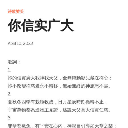
诗歌赞美
你信实广大
April 10, 2023
歌詞：
1.
祢的信實廣大我神我天父，全無轉動影兒藏在祢心；
祢不改變祢慈愛永不轉移，無始無終的神施恩不盡。
2.
夏秋冬四季有栽種收成，日月星辰時刻循轉不止；
宇宙萬物都為造物主見證，述說天父莫大信實仁慈。
3.
罪孽都赦免，有平安在心內，神親自引導如天堂之樂；