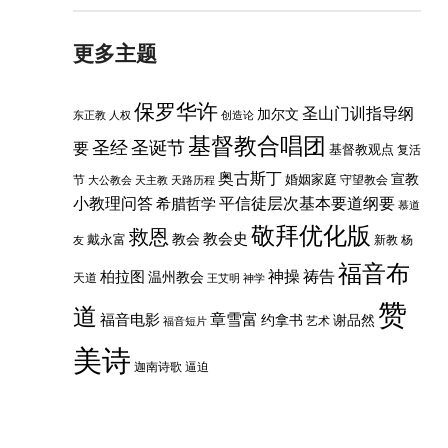
更多主题
保罗华许
圣山门训指导纲
加尔文
东正教
人权
创造论
基督教合唱团
圣经
圣诞节
要
基督教观点
复活
奥古斯丁
婚姻家庭
宣教
节
守望教会
大公教会
天主教
天路历程
小教理问答
平信徒层次基本要道纲要
希腊哲学
慕道
敬拜优化版
救恩
教会史
戴永富
教会
新教
杨
友
福音布
神操
祷告
柏拉图
温州教会
天道
王艾明
神学
赞
道
章雪富
福音电影
约拿书
谢品然
艺术
福音短片
美诗
迦南诗歌
逼迫