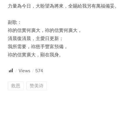
力量為今日，大盼望為將來，全賜給我另有萬福備妥。
副歌：
祢的信實何廣大，祢的信實何廣大，
清晨復清晨，主愛日更新；
我所需要，祢慈手豐富預備，
祢的信實廣大，顯在我身。
Views
574
救恩
赞美诗