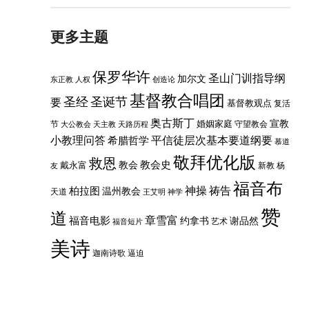
更多主题
保罗华许
圣山门训指导纲
加尔文
东正教
人权
创造论
基督教合唱团
圣经
圣诞节
要
基督教观点
复活
奥古斯丁
婚姻家庭
宣教
节
守望教会
大公教会
天主教
天路历程
小教理问答
平信徒层次基本要道纲要
希腊哲学
慕道
敬拜优化版
救恩
教会史
戴永富
教会
新教
杨
友
福音布
神操
祷告
柏拉图
温州教会
天道
王艾明
神学
赞
道
章雪富
福音电影
约拿书
谢品然
艺术
福音短片
美诗
迦南诗歌
逼迫