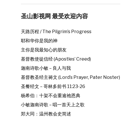
圣山影视网 最受欢迎内容
天路历程 / The Pilgrim’s Progress
耶和华你是我的神
主你是我最知心的朋友
基督教使徒信经 (Apostles’ Creed)
迦南诗歌小敏 – 良人与我
基督教圣经主祷文 (Lord’s Prayer, Pater Noster)
圣餐经文 – 哥林多前书 11:23-26
杨希伯：十架不会重逾祂恩典
小敏迦南诗歌 – 唱一首天上之歌
郑大同：温州教会史简述