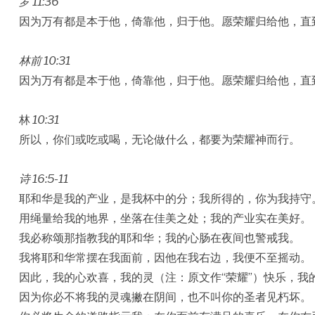
罗 11:36
因为万有都是本于他，倚靠他，归于他。愿荣耀归给他，直
林前 10:31
因为万有都是本于他，倚靠他，归于他。愿荣耀归给他，直
林
10:31
所以，你们或吃或喝，无论做什么，都要为荣耀神而行。
诗 16:5-11
耶和华是我的产业，是我杯中的分；我所得的，你为我持守
用绳量给我的地界，坐落在佳美之处；我的产业实在美好。
我必称颂那指教我的耶和华；我的心肠在夜间也警戒我。
我将耶和华常摆在我面前，因他在我右边，我便不至摇动。
因此，我的心欢喜，我的灵（注：原文作“荣耀”）快乐，我
因为你必不将我的灵魂撇在阴间，也不叫你的圣者见朽坏。