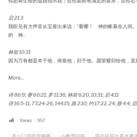
你必将生命的道路指示我；在你面前有满足的喜乐，在你右
启 21:3
我听见有大声音从宝座出来说：“看哪！ 神的帐幕在人间
的 神。
林前 10:31
因为万有都是本于他，倚靠他，归于他。愿荣耀归给他，直
More…
诗 86:9; 赛 60:21; 罗 11:36; 林前 6:20, 10:31; 启 4:11
诗 16:5-11, 73:24-26, 144:15; 路 2:10; 约 17:22, 24; 腓 4:4; 启
Views
957
圣山门训指导纲要
小教理问答
平信徒层次基本要