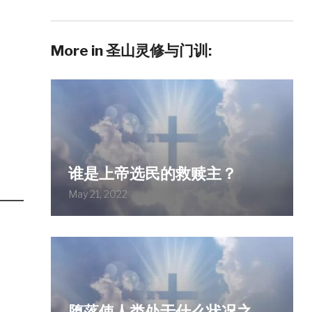
More in 圣山灵修与门训:
谁是上帝选民的救赎主？
May 21, 2022
堕落使人类处于什么状况之