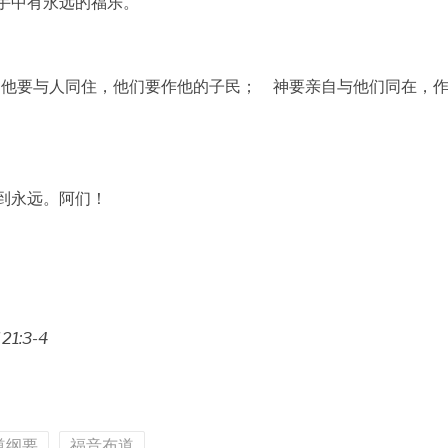
手中有永远的福乐。
。他要与人同住，他们要作他的子民； 神要亲自与他们同在，
到永远。阿们！
 21:3-4
道纲要
福音布道