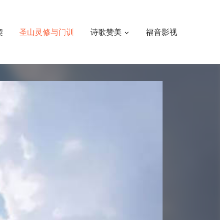
契
圣山灵修与门训
诗歌赞美
福音影视