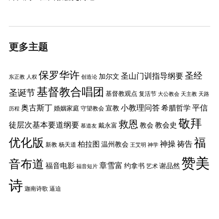
更多主题
保罗华许
圣经
圣山门训指导纲要
加尔文
东正教
人权
创造论
基督教合唱团
圣诞节
基督教观点
复活节
大公教会
天主教
天路
奥古斯丁
小教理问答
平信
希腊哲学
婚姻家庭
宣教
守望教会
历程
敬拜
救恩
徒层次基本要道纲要
教会史
戴永富
教会
慕道友
优化版
福
神操
祷告
柏拉图
温州教会
新教
杨天道
王艾明
神学
赞美
音布道
章雪富
福音电影
约拿书
谢品然
艺术
福音短片
诗
迦南诗歌
逼迫