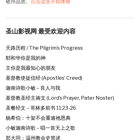
敬拜品质。
点击这里开始体验
圣山影视网 最受欢迎内容
天路历程 / The Pilgrim’s Progress
耶和华你是我的神
主你是我最知心的朋友
基督教使徒信经 (Apostles’ Creed)
迦南诗歌小敏 – 良人与我
基督教圣经主祷文 (Lord’s Prayer, Pater Noster)
圣餐经文 – 哥林多前书 11:23-26
杨希伯：十架不会重逾祂恩典
小敏迦南诗歌 – 唱一首天上之歌
郑大同：温州教会史简述