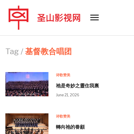
Toggle
sidebar
&
navigation
Tag /
基督教合唱团
诗歌赞美
祂是奇妙之靈住我裏
June 21, 2026
诗歌赞美
轉向祂的眷顧