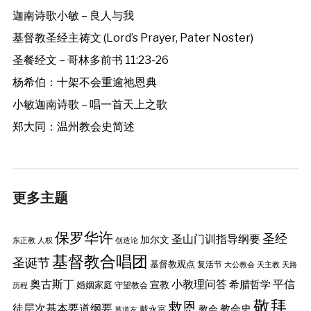
迦南诗歌小敏 – 良人与我
基督教圣经主祷文 (Lord’s Prayer, Pater Noster)
圣餐经文 – 哥林多前书 11:23-26
杨希伯：十架不会重逾祂恩典
小敏迦南诗歌 – 唱一首天上之歌
郑大同：温州教会史简述
更多主题
保罗华许
圣经
圣山门训指导纲要
加尔文
东正教
人权
创造论
基督教合唱团
圣诞节
基督教观点
复活节
大公教会
天主教
天路
奥古斯丁
小教理问答
平信
希腊哲学
婚姻家庭
宣教
守望教会
历程
敬拜
救恩
徒层次基本要道纲要
教会史
戴永富
教会
慕道友