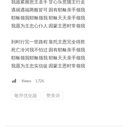
我愿紧握恩主圣手 甘心乐意随主行走
遇祸遇福两般皆可 因有耶稣亲手领我
耶稣领我耶稣领我 耶稣天天亲手领我
我愿为主忠心仆人 因蒙主恩时常领我
到时行完一世路程 靠托主恩完全得胜
死亡冷河我不怕过 因有耶稣亲手领我
耶稣领我耶稣领我 耶稣天天亲手领我
我愿为主忠实信徒 因蒙主恩时常领我
Views
1,726
敬拜优化版
赞美诗