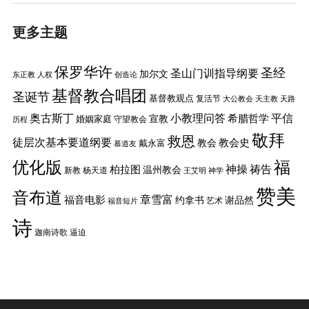
更多主题
保罗华许
圣经
圣山门训指导纲要
加尔文
东正教
人权
创造论
基督教合唱团
圣诞节
基督教观点
复活节
大公教会
天主教
天路
奥古斯丁
小教理问答
平信
希腊哲学
婚姻家庭
宣教
守望教会
历程
敬拜
救恩
徒层次基本要道纲要
教会史
戴永富
教会
慕道友
优化版
福
神操
祷告
柏拉图
温州教会
新教
杨天道
王艾明
神学
赞美
音布道
章雪富
福音电影
约拿书
谢品然
艺术
福音短片
诗
迦南诗歌
逼迫