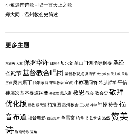
小敏迦南诗歌 – 唱一首天上之歌
郑大同：温州教会史简述
更多主题
保罗华许
圣经
圣山门训指导纲要
加尔文
东正教
人权
创造论
基督教合唱团
圣诞节
基督教观点
复活节
大公教会
天主教
天路
奥古斯丁
小教理问答
平信
希腊哲学
婚姻家庭
宣教
守望教会
历程
敬拜
救恩
徒层次基本要道纲要
教会史
戴永富
教会
慕道友
优化版
福
神操
祷告
柏拉图
温州教会
新教
杨天道
王艾明
神学
赞美
音布道
章雪富
福音电影
约拿书
谢品然
艺术
福音短片
诗
迦南诗歌
逼迫